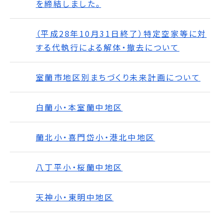
を締結しました。
（平成28年10月31日終了）特定空家等に対
する代執行による解体・撤去について
室蘭市地区別まちづくり未来計画について
白蘭小・本室蘭中地区
蘭北小・喜門岱小・港北中地区
八丁平小・桜蘭中地区
天神小・東明中地区