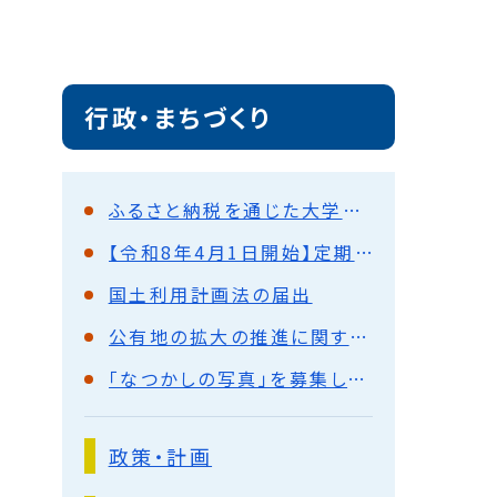
行政・まちづくり
ふるさと納税を通じた大学連携の取り組みについて
【令和8年4月1日開始】定期支払制度について
国土利用計画法の届出
公有地の拡大の推進に関する法律（公拡法）の届出
「なつかしの写真」を募集しています
政策・計画