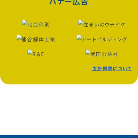
バナー広告
広告掲載について