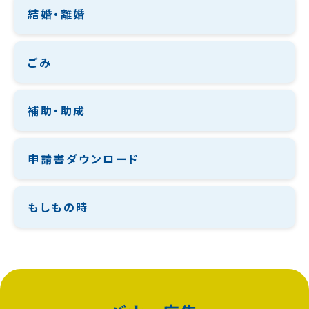
結婚・離婚
ごみ
補助・助成
申請書ダウンロード
もしもの時