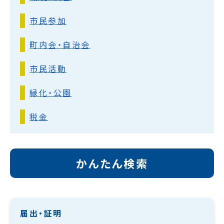
市民参加
町内会・自治会
市民活動
緑化・公園
税金
かんたん検索
届出・証明