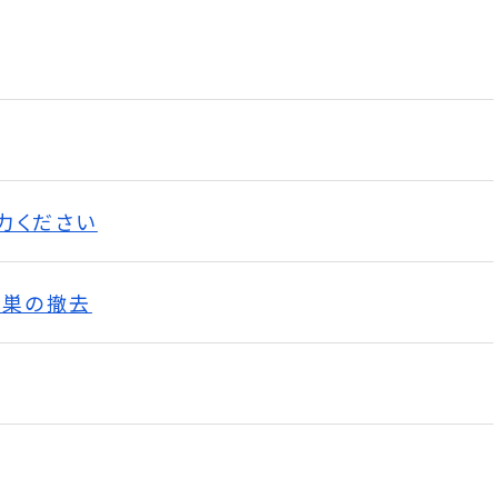
力ください
の巣の撤去