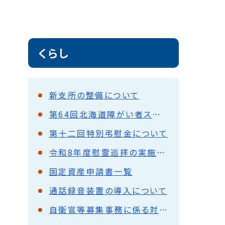
くらし
新支所の整備について
第64回北海道障がい者スポーツ大会が開催されます
第十二回特別弔慰金について
令和8年度慰霊巡拝の実施予定について
固定資産申請書一覧
通話録⾳装置の導⼊について
自衛官等募集事務に係る対象者情報の提供について