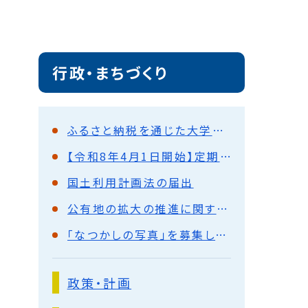
行政・まちづくり
ふるさと納税を通じた大学連携の取り組みについて
【令和8年4月1日開始】定期支払制度について
国土利用計画法の届出
公有地の拡大の推進に関する法律（公拡法）の届出
「なつかしの写真」を募集しています
政策・計画