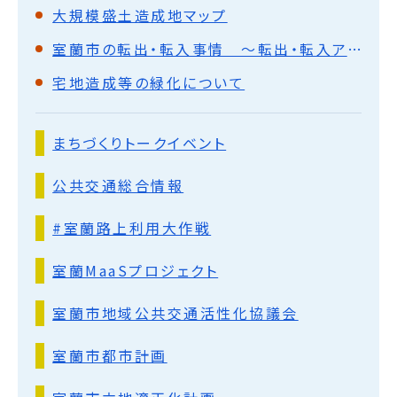
大規模盛土造成地マップ
室蘭市の転出・転入事情 ～転出・転入アンケートと過去10年の転出・転入データからわかったこと～
宅地造成等の緑化について
まちづくりトークイベント
公共交通総合情報
#室蘭路上利用大作戦
室蘭MaaSプロジェクト
室蘭市地域公共交通活性化協議会
室蘭市都市計画