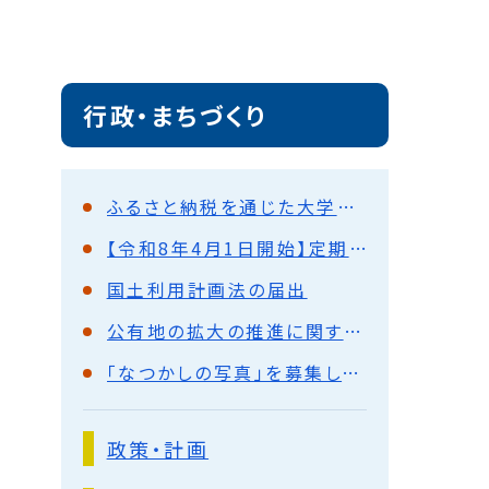
行政・まちづくり
ふるさと納税を通じた大学連携の取り組みについて
【令和8年4月1日開始】定期支払制度について
国土利用計画法の届出
公有地の拡大の推進に関する法律（公拡法）の届出
「なつかしの写真」を募集しています
政策・計画