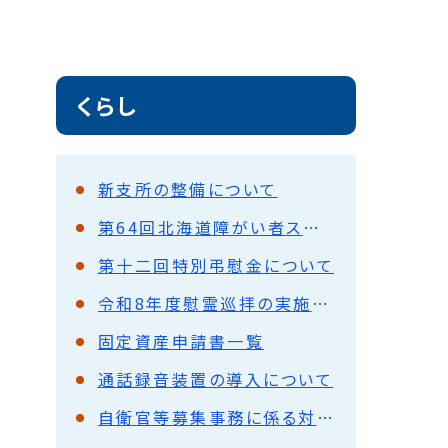
くらし
新支所の整備について
第64回北海道障がい者スポーツ大会が開催されます
第十二回特別弔慰金について
令和8年度慰霊巡拝の実施予定について
固定資産申請書一覧
通話録⾳装置の導⼊について
自衛官等募集事務に係る対象者情報の提供について