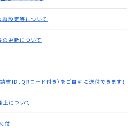
の再設定等について
書の更新について
請書ID、QRコード付き）をご自宅に送付できます！
廃止について
交付