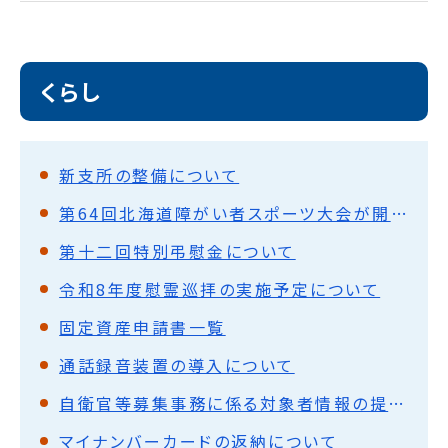
くらし
新支所の整備について
第64回北海道障がい者スポーツ大会が開催されます
第十二回特別弔慰金について
令和8年度慰霊巡拝の実施予定について
固定資産申請書一覧
通話録⾳装置の導⼊について
自衛官等募集事務に係る対象者情報の提供について
マイナンバーカードの返納について