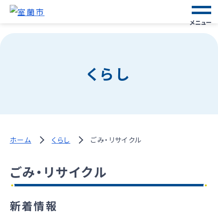
メニュー
くらし
ホーム
くらし
ごみ・リサイクル
ごみ・リサイクル
新着情報