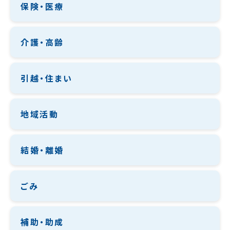
保険・医療
介護・高齢
引越・住まい
地域活動
結婚・離婚
ごみ
補助・助成