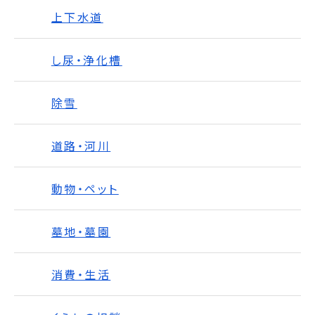
上下水道
し尿・浄化槽
除雪
道路・河川
動物・ペット
墓地・墓園
消費・生活