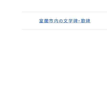
室蘭市内の文学碑・歌碑