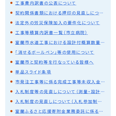
工事費内訳書の公表について
契約関係書類における押印の見直しについて
法定外の労災保険加入の要件化について
工事等積算内訳書一覧（市立病院）
室蘭市水道工事における設計付概算数量発注方式試行について(令和2年3月)
「消せるボールペン」等の使用について
室蘭市と契約等を行なっている皆様へ
単品スライド条項
市発注工事等に係る完成工事等未収入金債権の流動化について
入札制度等の見直しについて（測量・設計・調査の委託）
入札制度の見直しについて（入札参加制限等）
室蘭ふるさと応援寄附金業務委託に係る企画提案の募集（公募型プロポーザル方式）