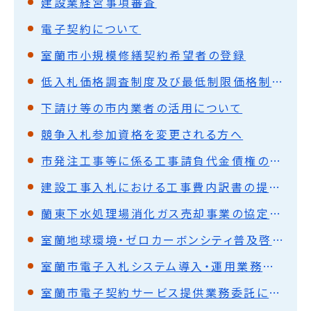
建設業経営事項審査
電子契約について
室蘭市小規模修繕契約希望者の登録
低入札価格調査制度及び最低制限価格制度の概要
下請け等の市内業者の活用について
競争入札参加資格を変更される方へ
市発注工事等に係る工事請負代金債権の譲渡を活用した融資制度等の活用について
建設工事入札における工事費内訳書の提出について
蘭東下水処理場消化ガス売却事業の協定締結について(平成26年11月12日更新)
室蘭地球環境・ゼロカーボンシティ普及啓発業務公募型プロポーザル
室蘭市電子入札システム導入・運用業務委託に係る公募型見積合わせの実施について
室蘭市電子契約サービス提供業務委託に係る入札の実施について