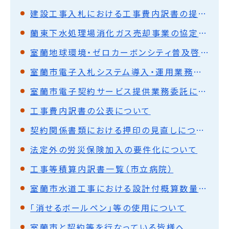
建設工事入札における工事費内訳書の提出について
蘭東下水処理場消化ガス売却事業の協定締結について(平成26年11月12日更新)
室蘭地球環境・ゼロカーボンシティ普及啓発業務公募型プロポーザル
室蘭市電子入札システム導入・運用業務委託に係る公募型見積合わせの実施について
室蘭市電子契約サービス提供業務委託に係る入札の実施について
工事費内訳書の公表について
契約関係書類における押印の見直しについて
法定外の労災保険加入の要件化について
工事等積算内訳書一覧（市立病院）
室蘭市水道工事における設計付概算数量発注方式試行について(令和2年3月)
「消せるボールペン」等の使用について
室蘭市と契約等を行なっている皆様へ