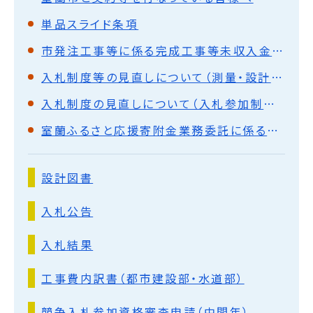
単品スライド条項
市発注工事等に係る完成工事等未収入金債権の流動化について
入札制度等の見直しについて（測量・設計・調査の委託）
入札制度の見直しについて（入札参加制限等）
室蘭ふるさと応援寄附金業務委託に係る企画提案の募集（公募型プロポーザル方式）
設計図書
入札公告
入札結果
工事費内訳書（都市建設部・水道部）
競争入札参加資格審査申請（中間年）