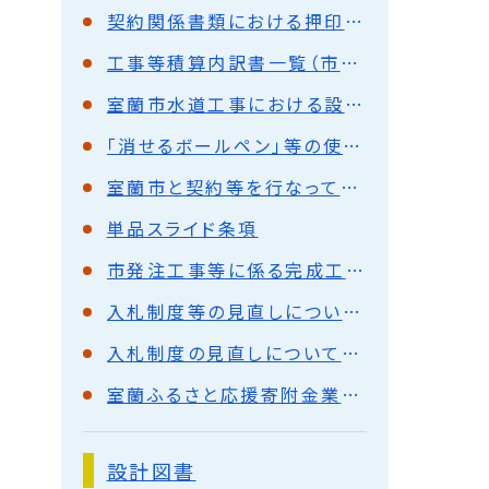
契約関係書類における押印の見直しについて
工事等積算内訳書一覧（市立病院）
室蘭市水道工事における設計付概算数量発注方式試行について(令和2年3月)
「消せるボールペン」等の使用について
室蘭市と契約等を行なっている皆様へ
単品スライド条項
市発注工事等に係る完成工事等未収入金債権の流動化について
入札制度等の見直しについて（測量・設計・調査の委託）
入札制度の見直しについて（入札参加制限等）
室蘭ふるさと応援寄附金業務委託に係る企画提案の募集（公募型プロポーザル方式）
設計図書