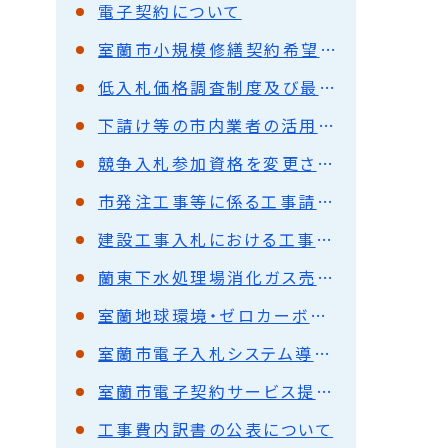
電子契約について
室蘭市小規模修繕契約希望者の登録
低入札価格調査制度及び最低制限価格制度の概要
下請け等の市内業者の活用について
競争入札参加資格を変更される方へ
市発注工事等に係る工事請負代金債権の譲渡を活用した融資制度等の活用について
建設工事入札における工事費内訳書の提出について
蘭東下水処理場消化ガス売却事業の協定締結について(平成26年11月12日更新)
室蘭地球環境・ゼロカーボンシティ普及啓発業務公募型プロポーザル
室蘭市電子入札システム導入・運用業務委託に係る公募型見積合わせの実施について
室蘭市電子契約サービス提供業務委託に係る入札の実施について
工事費内訳書の公表について