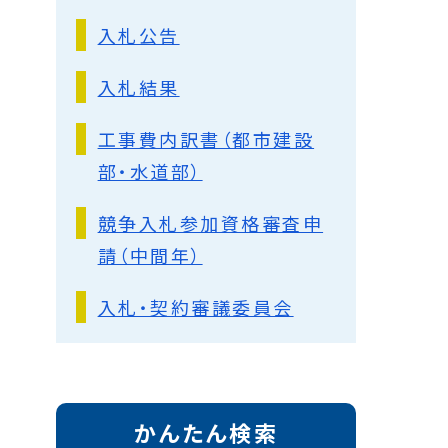
入札公告
入札結果
工事費内訳書（都市建設
部・水道部）
競争入札参加資格審査申
請（中間年）
入札・契約審議委員会
かんたん検索