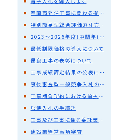
電子入札を導入します
室蘭市発注工事に関わる提出書類
特別簡易型総合評価落札方式について
2023～2026年度(中間年)室蘭市競争入札参加資格者名簿
最低制限価格の導入について
優良工事の表彰について
工事成績評定結果の公表について
事後審査型一般競争入札の導入について
工事請負契約における前払金の使途に係る特例の恒久化について
郵便入札の手続き
工事及び工事に係る委託業務の入札参加業者の皆さまへ
建設業経営事項審査