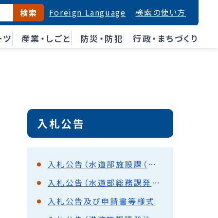
Foreign Language
検索の使い方
検索
ーツ
産業・しごと
防災・防犯
行政・まちづくり
入札公告
入札公告（水道部施設課（下水道）発注分）業務委託
入札公告（水道部総務課発注分）業務委託・賃貸借・物品・プロポーザル
入札公告及び申請書等様式