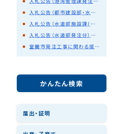
入札公告（港湾管理課発注分）
入札公告（都市建設部・水道部発注分工事等）
入札公告（水道部施設課(上水道)発注分）業務委託・物品・プロポーザル
入札公告（水道部発注分）共通様式
室蘭市発注工事に関わる提出書類（水道部）
かんたん検索
届出・証明