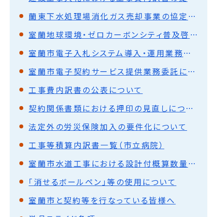
蘭東下水処理場消化ガス売却事業の協定締結について(平成26年11月12日更新)
室蘭地球環境・ゼロカーボンシティ普及啓発業務公募型プロポーザル
室蘭市電子入札システム導入・運用業務委託に係る公募型見積合わせの実施について
室蘭市電子契約サービス提供業務委託に係る入札の実施について
工事費内訳書の公表について
契約関係書類における押印の見直しについて
法定外の労災保険加入の要件化について
工事等積算内訳書一覧（市立病院）
室蘭市水道工事における設計付概算数量発注方式試行について(令和2年3月)
「消せるボールペン」等の使用について
室蘭市と契約等を行なっている皆様へ