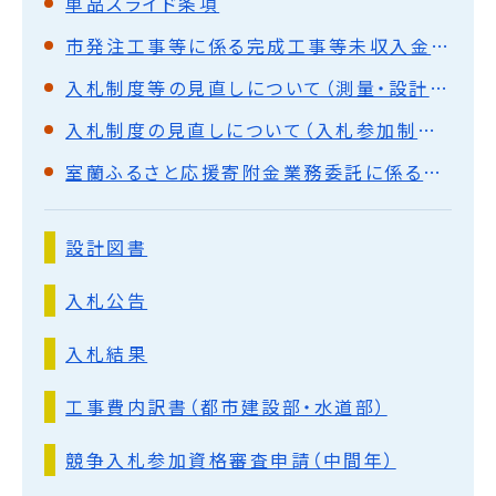
単品スライド条項
市発注工事等に係る完成工事等未収入金債権の流動化について
入札制度等の見直しについて（測量・設計・調査の委託）
入札制度の見直しについて（入札参加制限等）
室蘭ふるさと応援寄附金業務委託に係る企画提案の募集（公募型プロポーザル方式）
設計図書
入札公告
入札結果
工事費内訳書（都市建設部・水道部）
競争入札参加資格審査申請（中間年）