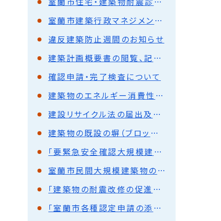
室蘭市住宅・建築物耐震診断補助制度
室蘭市建築行政マネジメント計画
違反建築防止週間のお知らせ
建築計画概要書の閲覧、記載事項証明書、接道証明書、道路位置指定図の写の交付について
確認申請・完了検査について
建築物のエネルギー消費性能の向上に関する法律（建築物省エネ法）に基づく手続き
建設リサイクル法の届出及び建築物除却届について
建築物の既設の塀（ブロック塀や組積造の塀）の安全点検について
「要緊急安全確認大規模建築物」の耐震診断結果の公表について
室蘭市民間大規模建築物の耐震補強設計事業補助制度について
「建築物の耐震改修の促進に関する法律」に係る耐震診断結果報告について
「室蘭市各種認定申請の添付書類に関する要綱」の制定について