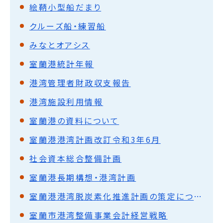
絵鞆小型船だまり
クルーズ船・練習船
みなとオアシス
室蘭港統計年報
港湾管理者財政収支報告
港湾施設利用情報
室蘭港の資料について
室蘭港港湾計画改訂令和3年6月
社会資本総合整備計画
室蘭港長期構想・港湾計画
室蘭港港湾脱炭素化推進計画の策定について
室蘭市港湾整備事業会計経営戦略