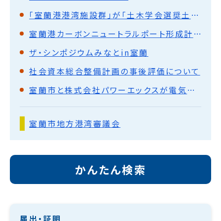
「室蘭港港湾施設群」が「土木学会選奨土木遺産」に認定
室蘭港カーボンニュートラルポート形成計画
ザ・シンポジウムみなとin室蘭
社会資本総合整備計画の事後評価について
室蘭市と株式会社パワーエックスが電気運搬船及び蓄電池の開発及びその利活用による室蘭港のカーボンニュートラル形成及び地域の振興に向けた包括連携協定を締結
室蘭市地方港湾審議会
かんたん検索
届出・証明