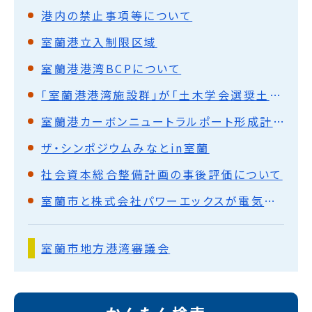
港内の禁止事項等について
室蘭港立入制限区域
室蘭港港湾BCPについて
「室蘭港港湾施設群」が「土木学会選奨土木遺産」に認定
室蘭港カーボンニュートラルポート形成計画
ザ・シンポジウムみなとin室蘭
社会資本総合整備計画の事後評価について
室蘭市と株式会社パワーエックスが電気運搬船及び蓄電池の開発及びその利活用による室蘭港のカーボンニュートラル形成及び地域の振興に向けた包括連携協定を締結
室蘭市地方港湾審議会