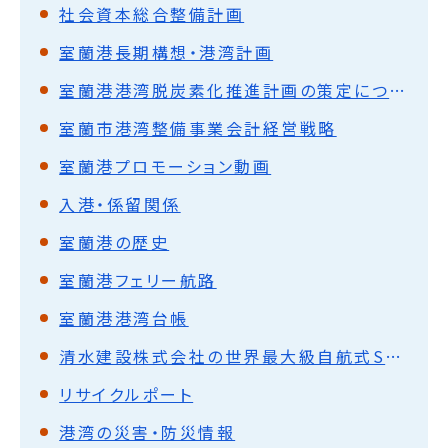
社会資本総合整備計画
室蘭港長期構想・港湾計画
室蘭港港湾脱炭素化推進計画の策定について
室蘭市港湾整備事業会計経営戦略
室蘭港プロモーション動画
入港・係留関係
室蘭港の歴史
室蘭港フェリー航路
室蘭港港湾台帳
清水建設株式会社の世界最大級自航式SEP船による室蘭港の母港利用に関する協定の締結について
リサイクルポート
港湾の災害・防災情報