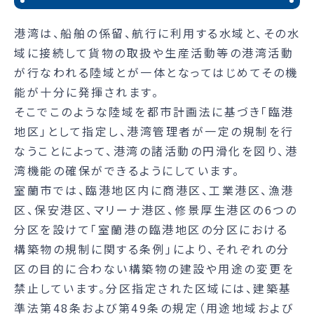
港湾は、船舶の係留、航行に利用する水域と、その水
域に接続して貨物の取扱や生産活動等の港湾活動
が行なわれる陸域とが一体となってはじめてその機
能が十分に発揮されます。
そこでこのような陸域を都市計画法に基づき「臨港
地区」として指定し、港湾管理者が一定の規制を行
なうことによって、港湾の諸活動の円滑化を図り、港
湾機能の確保ができるようにしています。
室蘭市では、臨港地区内に商港区、工業港区、漁港
区、保安港区、マリーナ港区、修景厚生港区の6つの
分区を設けて「室蘭港の臨港地区の分区における
構築物の規制に関する条例」により、それぞれの分
区の目的に合わない構築物の建設や用途の変更を
禁止しています。分区指定された区域には、建築基
準法第48条および第49条の規定（用途地域および