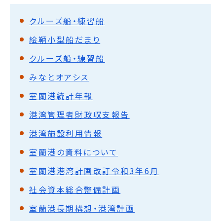
クルーズ船・練習船
絵鞆小型船だまり
クルーズ船・練習船
みなとオアシス
室蘭港統計年報
港湾管理者財政収支報告
港湾施設利用情報
室蘭港の資料について
室蘭港港湾計画改訂令和3年6月
社会資本総合整備計画
室蘭港長期構想・港湾計画