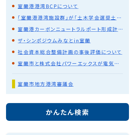
室蘭港港湾BCPについて
「室蘭港港湾施設群」が「土木学会選奨土木遺産」に認定
室蘭港カーボンニュートラルポート形成計画
ザ・シンポジウムみなとin室蘭
社会資本総合整備計画の事後評価について
室蘭市と株式会社パワーエックスが電気運搬船及び蓄電池の開発及びその利活用による室蘭港のカーボンニュートラル形成及び地域の振興に向けた包括連携協定を締結
室蘭市地方港湾審議会
かんたん検索