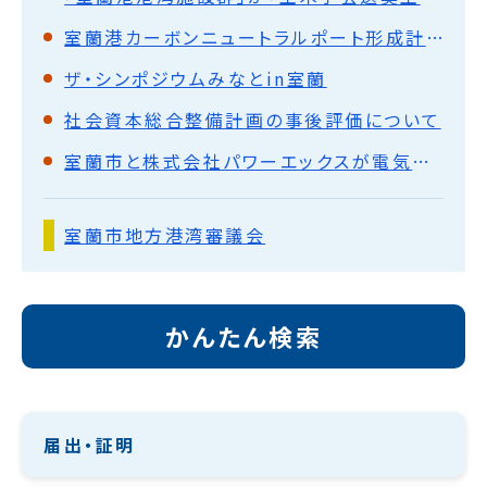
室蘭港カーボンニュートラルポート形成計画
ザ・シンポジウムみなとin室蘭
社会資本総合整備計画の事後評価について
室蘭市と株式会社パワーエックスが電気運搬船及び蓄電池の開発及びその利活用による室蘭港のカーボンニュートラル形成及び地域の振興に向けた包括連携協定を締結
室蘭市地方港湾審議会
かんたん検索
届出・証明