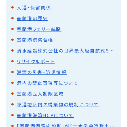
入港・係留関係
室蘭港の歴史
室蘭港フェリー航路
室蘭港港湾台帳
清水建設株式会社の世界最大級自航式SEP船による室蘭港の母港利用に関する協定の締結について
リサイクルポート
港湾の災害・防災情報
港内の禁止事項等について
室蘭港立入制限区域
臨港地区内の構築物の規制について
室蘭港港湾BCPについて
「室蘭港港湾施設群」が「土木学会選奨土木遺産」に認定