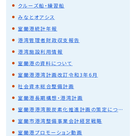
クルーズ船・練習船
みなとオアシス
室蘭港統計年報
港湾管理者財政収支報告
港湾施設利用情報
室蘭港の資料について
室蘭港港湾計画改訂令和3年6月
社会資本総合整備計画
室蘭港長期構想・港湾計画
室蘭港港湾脱炭素化推進計画の策定について
室蘭市港湾整備事業会計経営戦略
室蘭港プロモーション動画