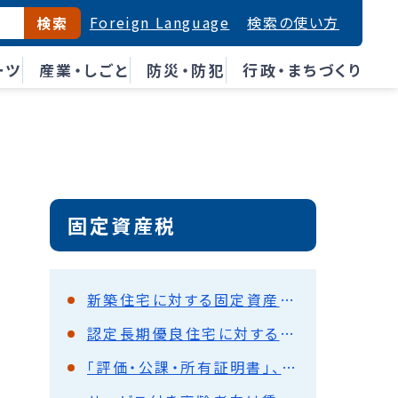
Foreign Language
検索の使い方
検索
ーツ
産業・しごと
防災・防犯
行政・まちづくり
固定資産税
新築住宅に対する固定資産税の減額措置
認定長期優良住宅に対する課税標準の減額措置
「評価・公課・所有証明書」、「名寄帳・土地図面」の申請について