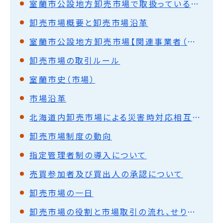
室蘭市公設地方卸売市場で取扱っている生鮮水産物の産地
卸売市場概要と卸売市場沿革
室蘭市公設地方卸売市場【関連事業者（関連店舗使用者）】の募集について（継続募集中）
卸売市場の取引ルール
室蘭市史（市場）
市場沿革
北海道内卸売市場による災害時対応相互応援協定について
卸売市場制度の動向
指定管理者制の導入について
売買参加者及び買出人の承認について
卸売市場の一日
卸売市場の役割と市場取引の流れ、せり時間について