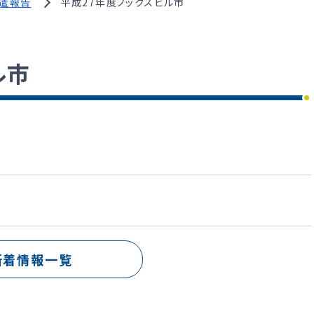
遣報告
平成27年度ノックスビル市
ル市
新着情報一覧