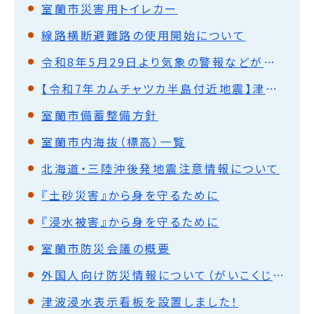
室蘭市災害用トイレカー
線路横断避難路の使用開始について
令和8年5月29日より気象の警報などが大きく変わります
【令和7年カムチャツカ半島付近地震】津波警報発表時の行動アンケート調査について
室蘭市備蓄整備方針
室蘭市内海抜（標高）一覧
北海道・三陸沖後発地震注意情報について
『土砂災害』から身を守るために
『浸水被害』から身を守るために
室蘭市防災会議の概要
外国人向け防災情報について（がいこくじんむけぼうさいじょうほうについて）Disaster information to foreign nationals
津波浸水表示看板を設置しました！