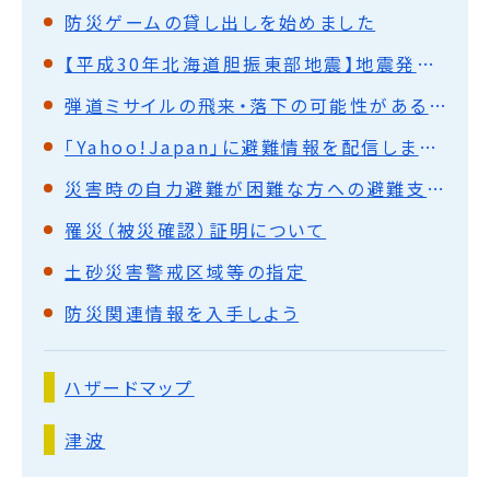
防災ゲームの貸し出しを始めました
【平成30年北海道胆振東部地震】地震発生時の行動アンケート結果報告
弾道ミサイルの飛来・落下の可能性がある場合にとるべき行動について
「Yahoo!Japan」に避難情報を配信します。
災害時の自力避難が困難な方への避難支援の取り組み「室蘭市避難行動要支援者プラン」について
罹災（被災確認）証明について
土砂災害警戒区域等の指定
防災関連情報を入手しよう
ハザードマップ
津波