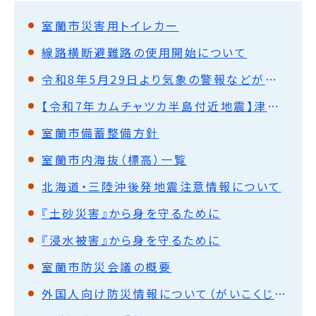
室蘭市災害用トイレカー
線路横断避難路の使用開始について
令和8年5月29日より気象の警報などが大きく変わります
【令和7年カムチャツカ半島付近地震】津波警報発表時の行動アンケート調査について
室蘭市備蓄整備方針
室蘭市内海抜（標高）一覧
北海道・三陸沖後発地震注意情報について
『土砂災害』から身を守るために
『浸水被害』から身を守るために
室蘭市防災会議の概要
外国人向け防災情報について（がいこくじんむけぼうさいじょうほうについて）Disaster information to foreign nationals