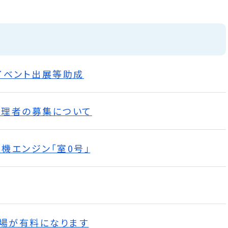
イベント出展等助成
理者の募集について
機エンジン「室0号」
車場が有料になります