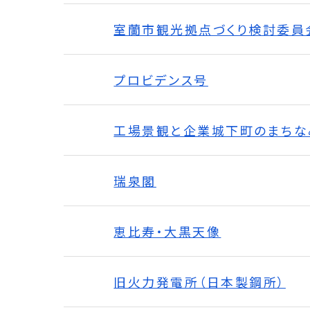
室蘭市観光拠点づくり検討委員
プロビデンス号
工場景観と企業城下町のまちな
瑞泉閣
恵比寿・大黒天像
旧火力発電所（日本製鋼所）