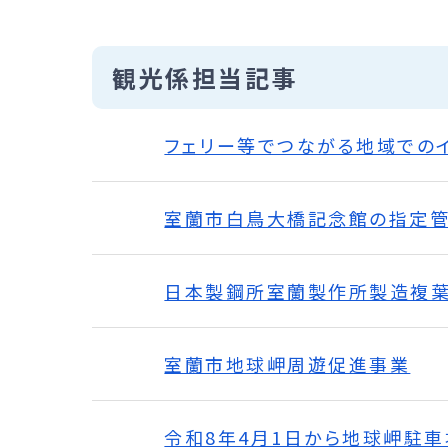
観光係担当記事
フェリー等でつながる地域での
室蘭市白鳥大橋記念館の指定管
日本製鋼所室蘭製作所製造複葉
室蘭市地球岬周遊促進事業
令和8年4月1日から地球岬駐