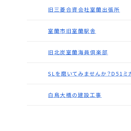
旧三菱合資会社室蘭出張所
室蘭市旧室蘭駅舎
旧北炭室蘭海員倶楽部
SLを磨いてみませんか？D51
白鳥大橋の建設工事