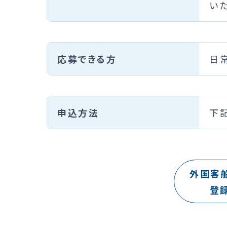
い
応募できる方
日
申込方法
下
外国客
登