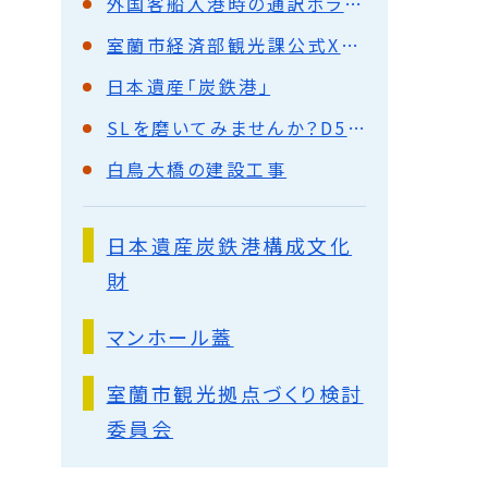
外国客船入港時の通訳ボランティア募集
室蘭市経済部観光課公式Xアカウント(旧Twitter)
日本遺産「炭鉄港」
SLを磨いてみませんか？D51ミガキ隊隊員募集中！
白鳥大橋の建設工事
日本遺産炭鉄港構成文化
財
マンホール蓋
室蘭市観光拠点づくり検討
委員会