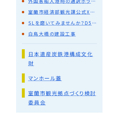
外国客船入港時の通訳ボランティア募集
室蘭市経済部観光課公式Xアカウント(旧Twitter)
SLを磨いてみませんか？D51ミガキ隊隊員募集中！
白鳥大橋の建設工事
日本遺産炭鉄港構成文化
財
マンホール蓋
室蘭市観光拠点づくり検討
委員会