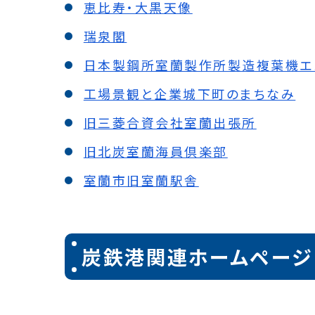
恵比寿・大黒天像
瑞泉閣
日本製鋼所室蘭製作所製造複葉機エン
工場景観と企業城下町のまちなみ
旧三菱合資会社室蘭出張所
旧北炭室蘭海員倶楽部
室蘭市旧室蘭駅舎
炭鉄港関連ホームページ