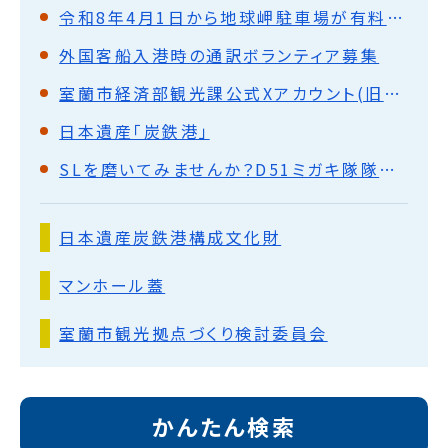
令和8年4月1日から地球岬駐車場が有料になります
外国客船入港時の通訳ボランティア募集
室蘭市経済部観光課公式Xアカウント(旧Twitter)
日本遺産「炭鉄港」
SLを磨いてみませんか？D51ミガキ隊隊員募集中！
日本遺産炭鉄港構成文化財
マンホール蓋
室蘭市観光拠点づくり検討委員会
かんたん検索