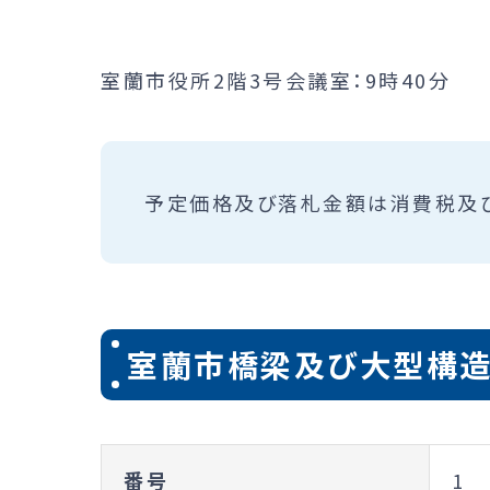
室蘭市役所2階3号会議室：9時40分
予定価格及び落札金額は消費税及
室蘭市橋梁及び大型構
番号
1