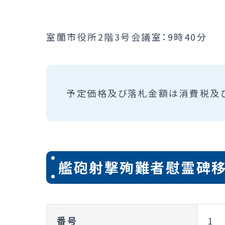
室蘭市役所2階3号会議室：9時40分
予定価格及び落札金額は消費税及
艦砲射撃殉難者慰霊碑
番号
1