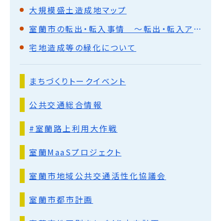
大規模盛土造成地マップ
室蘭市の転出・転入事情 ～転出・転入アンケートと過去10年の転出・転入データからわかったこと～
宅地造成等の緑化について
まちづくりトークイベント
公共交通総合情報
#室蘭路上利用大作戦
室蘭MaaSプロジェクト
室蘭市地域公共交通活性化協議会
室蘭市都市計画