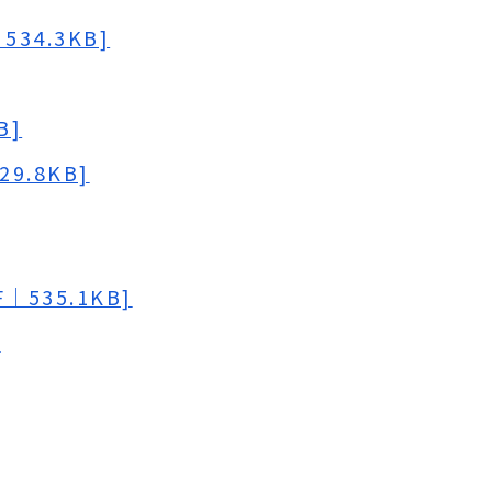
34.3KB]
B]
9.8KB]
535.1KB]
]