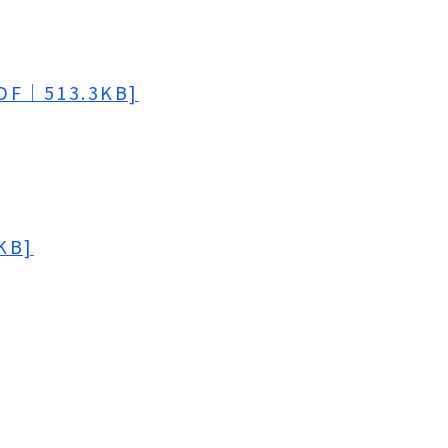
｜513.3KB]
KB]