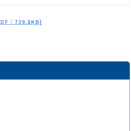
F｜739.8KB]