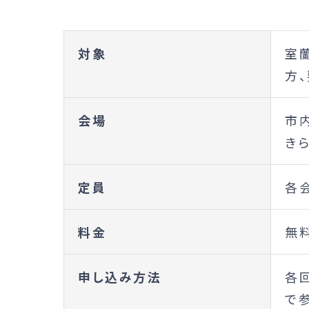
対象
室
方
会場
市
き
定員
各
料金
無
申し込み方法
各
で