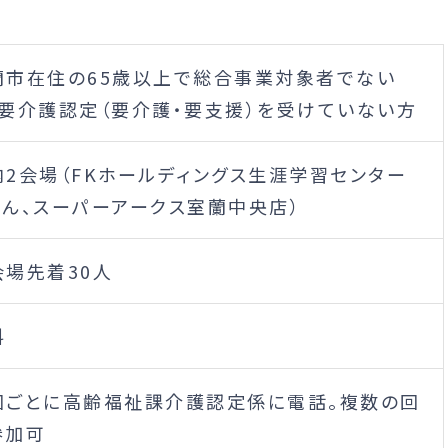
蘭市在住の65歳以上で総合事業対象者でない
、要介護認定（要介護・要支援）を受けていない方
内2会場（FKホールディングス生涯学習センター
らん、スーパーアークス室蘭中央店）
会場先着30人
料
回ごとに高齢福祉課介護認定係に電話。複数の回
参加可