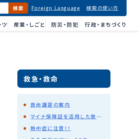
Foreign Language
検索の使い方
検索
ーツ
産業・しごと
防災・防犯
行政・まちづくり
救急・救命
救命講習の案内
マイナ保険証を活用した救急業務の円滑化について
熱中症に注意！！