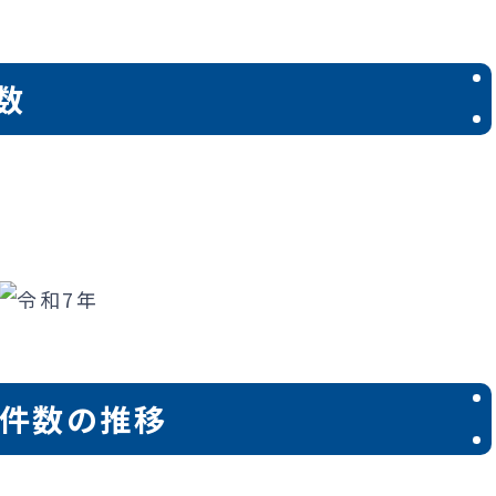
数
場件数の推移