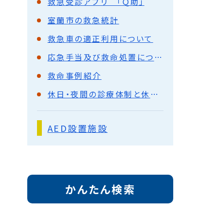
救急受診アプリ 「Ｑ助」
室蘭市の救急統計
救急車の適正利用について
応急手当及び救命処置について
救命事例紹介
休日・夜間の診療体制と休日歯科診療所
AED設置施設
かんたん検索