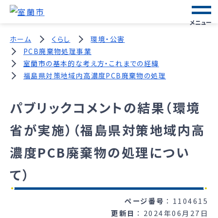
メニュー
ホーム
くらし
環境・公害
PCB廃棄物処理事業
室蘭市の基本的な考え方・これまでの経緯
福島県対策地域内高濃度PCB廃棄物の処理
パブリックコメントの結果（環境
省が実施）（福島県対策地域内高
濃度PCB廃棄物の処理につい
て）
ページ番号
1104615
更新日
2024年06月27日