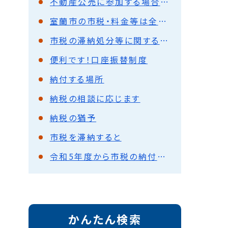
不動産公売に参加する場合の必要書類について
室蘭市の市税・料金等は全国のコンビニエンスストア等でも納められます
市税の滞納処分等に関する審査請求について
便利です！口座振替制度
納付する場所
納税の相談に応じます
納税の猶予
市税を滞納すると
令和5年度から市税の納付方法が拡充されます
かんたん検索