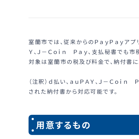
室蘭市では、従来からのＰａｙＰａｙアプ
Ｙ、Ｊ－Ｃｏｉｎ Ｐａｙ、支払秘書でも
対象は室蘭市の税及び料金で、納付書に
（注釈）ｄ払い、ａｕＰＡＹ、Ｊ－Ｃｏｉｎ
された納付書から対応可能です。
用意するもの