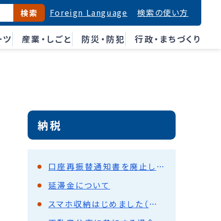
Foreign Language
検索の使い方
検索
ーツ
産業・しごと
防災・防犯
行政・まちづくり
納税
口座再振替通知書を廃止します。
延滞金について
スマホ収納はじめました（令和7年4月～拡充あり）