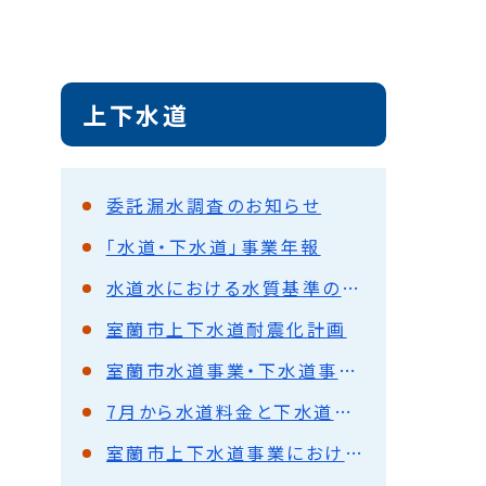
上下水道
委託漏水調査のお知らせ
「水道・下水道」事業年報
水道水における水質基準の超過
室蘭市上下水道耐震化計画
室蘭市水道事業・下水道事業の経営について
7月から水道料金と下水道使用料のスマホ収納が始まります！！
室蘭市上下水道事業における適格請求書等保存方式（インボイス制度）への対応について