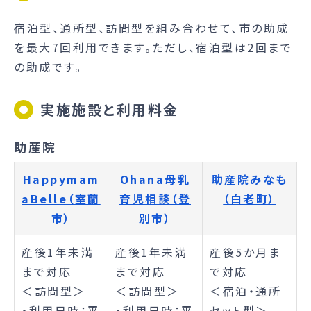
宿泊型、通所型、訪問型を組み合わせて、市の助成
を最大7回利用できます。ただし、宿泊型は2回まで
の助成です。
実施施設と利用料金
助産院
Happymam
Ohana母乳
助産院みなも
aBelle（室蘭
育児相談（登
（白老町）
市）
別市）
産後1年未満
産後1年未満
産後5か月ま
まで対応
まで対応
で対応
＜訪問型＞
＜訪問型＞
＜宿泊・通所
・利用日時：平
・利用日時：平
セット型＞