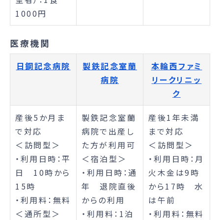
1000円
医療機関
日鋼記念病院
製鉄記念室蘭
本輪西ファミ
病院
リークリニッ
ク
産後5か月ま
製鉄記念室蘭
産後1年未満
で対応
病院で出産し
まで対応
＜訪問型＞
た方が利用可
＜訪問型＞
・利用日時：平
＜宿泊型＞
・利用日時：月
日 10時から
・利用日時：通
火木金は9時
15時
年 退院直後
から17時 水
・利用料：無料
からの利用
は午前
＜通所型＞
・利用料：1泊
・利用料：無料