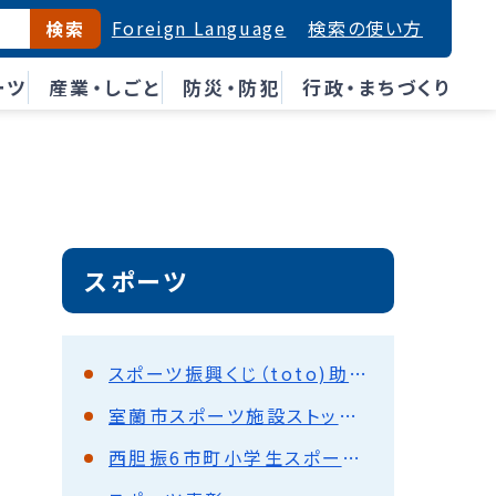
Foreign Language
検索の使い方
検索
ーツ
産業・しごと
防災・防犯
行政・まちづくり
スポーツ
スポーツ振興くじ（toto)助成事業報告
室蘭市スポーツ施設ストック適正化計画
西胆振6市町小学生スポーツ交流会