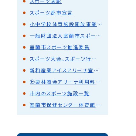
スポーツ表彰
スポーツ都市宣言
小中学校体育施設開放事業について
一般財団法人室蘭市スポーツ協会について
室蘭市スポーツ推進委員
スポーツ大会、スポーツ行事などへの後援名義使用承認
新和産業アイスアリーナ室蘭に掲載する広告を募集しています
㊆栗林商会アリーナ利用料金、平面図、アクセスマップ
市内のスポーツ施設一覧
室蘭市保健センター体育館の利用