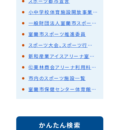
スポーツ都市宣言
小中学校体育施設開放事業について
一般財団法人室蘭市スポーツ協会について
室蘭市スポーツ推進委員
スポーツ大会、スポーツ行事などへの後援名義使用承認
新和産業アイスアリーナ室蘭に掲載する広告を募集しています
㊆栗林商会アリーナ利用料金、平面図、アクセスマップ
市内のスポーツ施設一覧
室蘭市保健センター体育館の利用
かんたん検索