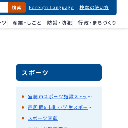
Foreign Language
検索の使い方
検索
ーツ
産業・しごと
防災・防犯
行政・まちづくり
スポーツ
室蘭市スポーツ施設ストック適正化計画
西胆振6市町小学生スポーツ交流会
スポーツ表彰