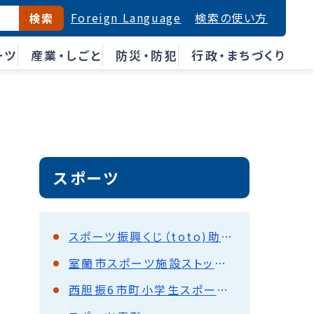
Foreign Language
検索の使い方
検索
ーツ
産業・しごと
防災・防犯
行政・まちづくり
スポーツ
スポーツ振興くじ（toto)助成事業報告
室蘭市スポーツ施設ストック適正化計画
西胆振6市町小学生スポーツ交流会