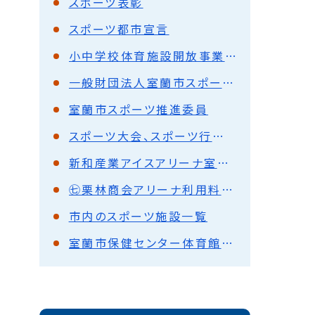
スポーツ表彰
スポーツ都市宣言
小中学校体育施設開放事業について
一般財団法人室蘭市スポーツ協会について
室蘭市スポーツ推進委員
スポーツ大会、スポーツ行事などへの後援名義使用承認
新和産業アイスアリーナ室蘭に掲載する広告を募集しています
㊆栗林商会アリーナ利用料金、平面図、アクセスマップ
市内のスポーツ施設一覧
室蘭市保健センター体育館の利用