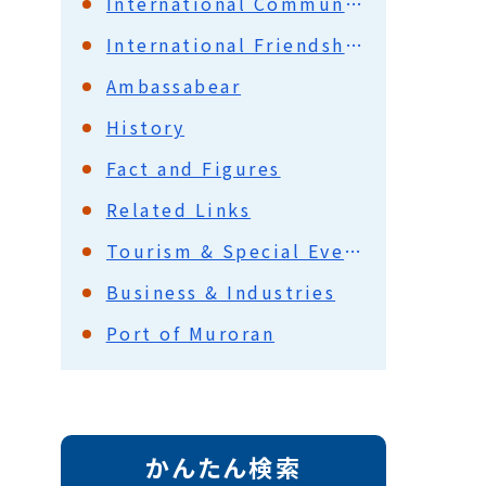
International Communications
International Friendship with China
Ambassabear
History
Fact and Figures
Related Links
Tourism & Special Events
Business & Industries
Port of Muroran
かんたん検索