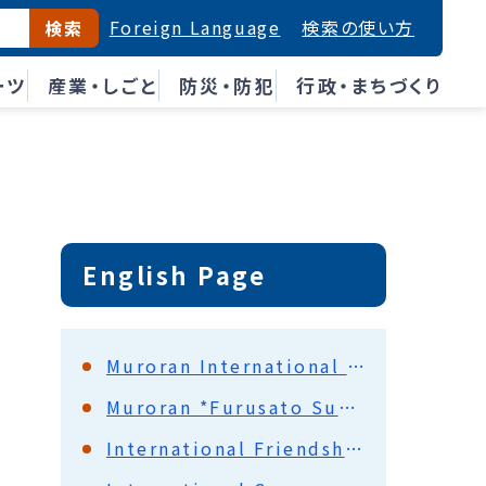
Foreign Language
検索の使い方
検索
ーツ
産業・しごと
防災・防犯
行政・まちづくり
English Page
Muroran International Communication Promotion Council (MICPC)
Muroran *Furusato Supporters(Ta-i-shi)
International Friendship with U.S.A.