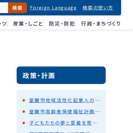
Foreign Language
検索の使い方
検索
ーツ
産業・しごと
防災・防犯
行政・まちづくり
政策・計画
室蘭市地域活性化起業人のご紹介
室蘭市高齢者保健福祉計画・介護保険事業計画策定協議会
子どもたちの夢と愛着を育む-むろらんキャリア教育推進事業-