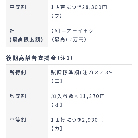
平等割
1世帯につき28,300円
【ウ】
計
【A】＝ア＋イ＋ウ
(最高限度額)
（最高67万円）
後期高齢者支援金（注1）
所得割
賦課標準額(注2)×2.3％
【エ】
均等割
加入者数×11,270円
【オ】
平等割
1世帯につき2,930円
【カ】