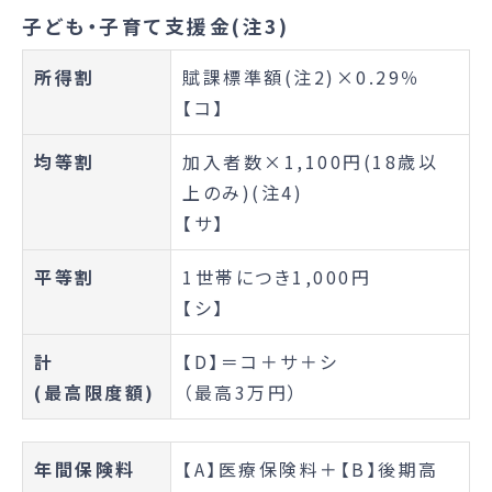
子ども・子育て支援金(注3)
所得割
賦課標準額(注2)×0.29％
【コ】
均等割
加入者数×1,100円(18歳以
上のみ)(注4)
【サ】
平等割
1世帯につき1,000円
【シ】
計
【D】＝コ＋サ＋シ
(最高限度額)
（最高3万円）
年間保険料
【A】医療保険料＋【B】後期高