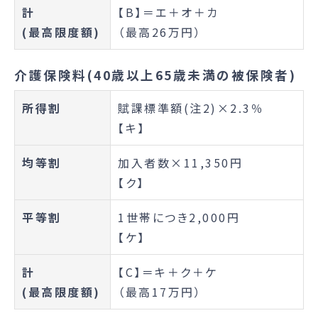
計
【B】＝エ＋オ＋カ
(最高限度額)
（最高26万円）
介護保険料(40歳以上65歳未満の被保険者)
所得割
賦課標準額(注2)×2.3％
【キ】
均等割
加入者数×11,350円
【ク】
平等割
1世帯につき2,000円
【ケ】
計
【C】＝キ＋ク＋ケ
(最高限度額)
（最高17万円）