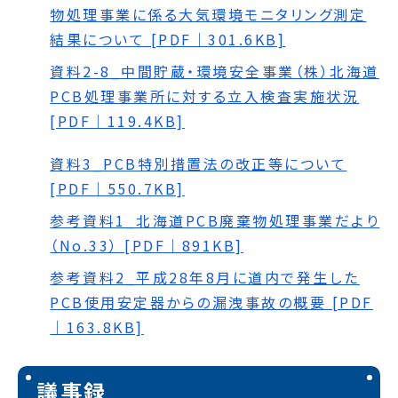
物処理事業に係る大気環境モニタリング測定
結果について [PDF｜301.6KB]
資料2-8_中間貯蔵・環境安全事業（株）北海道
PCB処理事業所に対する立入検査実施状況
[PDF｜119.4KB]
資料3_PCB特別措置法の改正等について
[PDF｜550.7KB]
参考資料1_北海道PCB廃棄物処理事業だより
（No.33） [PDF｜891KB]
参考資料2_平成28年8月に道内で発生した
PCB使用安定器からの漏洩事故の概要 [PDF
｜163.8KB]
議事録