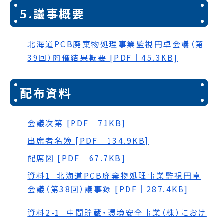
5.議事概要
北海道PCB廃棄物処理事業監視円卓会議（第
39回）開催結果概要 [PDF｜45.3KB]
配布資料
会議次第 [PDF｜71KB]
出席者名簿 [PDF｜134.9KB]
配席図 [PDF｜67.7KB]
資料1_北海道PCB廃棄物処理事業監視円卓
会議（第38回）議事録 [PDF｜287.4KB]
資料2-1_中間貯蔵・環境安全事業（株）におけ