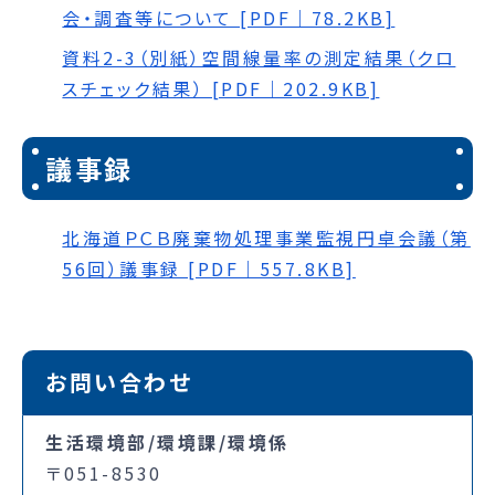
会・調査等について [PDF｜78.2KB]
資料2-3（別紙）空間線量率の測定結果（クロ
スチェック結果） [PDF｜202.9KB]
議事録
北海道ＰＣＢ廃棄物処理事業監視円卓会議（第
56回）議事録 [PDF｜557.8KB]
お問い合わせ
生活環境部/環境課/環境係
〒051-8530