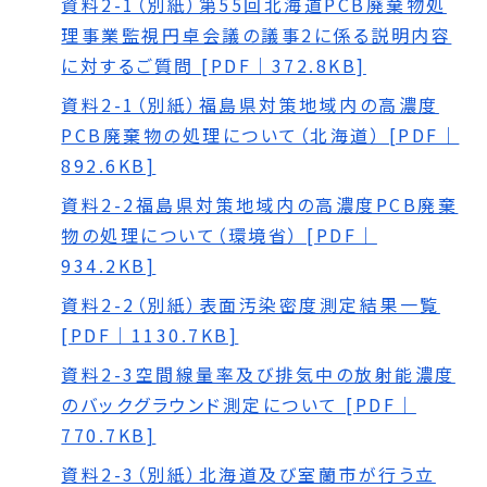
資料2-1（別紙）第55回北海道PCB廃棄物処
理事業監視円卓会議の議事2に係る説明内容
に対するご質問 [PDF｜372.8KB]
資料2-1（別紙）福島県対策地域内の高濃度
PCB廃棄物の処理について（北海道） [PDF｜
892.6KB]
資料2-2福島県対策地域内の高濃度PCB廃棄
物の処理について（環境省） [PDF｜
934.2KB]
資料2-2（別紙）表面汚染密度測定結果一覧
[PDF｜1130.7KB]
資料2-3空間線量率及び排気中の放射能濃度
のバックグラウンド測定について [PDF｜
770.7KB]
資料2-3（別紙）北海道及び室蘭市が行う立