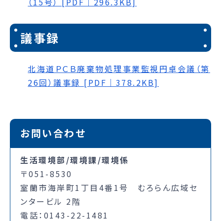
（15号） [PDF｜296.3KB]
議事録
北海道ＰＣＢ廃棄物処理事業監視円卓会議（第
26回）議事録 [PDF｜378.2KB]
お問い合わせ
生活環境部/環境課/環境係
〒051-8530
室蘭市海岸町1丁目4番1号 むろらん広域セ
ンタービル 2階
電話：0143-22-1481