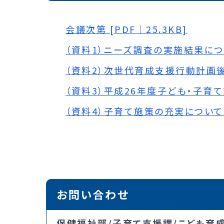
会議次第 [PDF｜25.3KB]
（資料1）ニーズ調査の実施結果について
（資料2）次世代育成支援行動計画後期
（資料3）平成26年度子ども・子育て
（資料4）子育て施策の充実について [
お問い合わせ
保健福祉部/子育て支援課/こども育