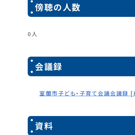
傍聴の人数
0人
会議録
室蘭市子ども・子育て会議会議録 [P
資料